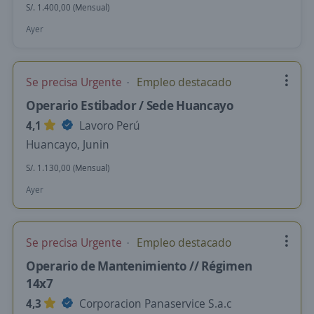
S/. 1.400,00 (Mensual)
Ayer
Se precisa Urgente
Empleo destacado
Operario Estibador / Sede Huancayo
4,1
Lavoro Perú
Huancayo, Junin
S/. 1.130,00 (Mensual)
Ayer
Se precisa Urgente
Empleo destacado
Operario de Mantenimiento // Régimen
14x7
4,3
Corporacion Panaservice S.a.c