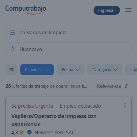
Ingresar
Provincia
Fecha
Categoría
Lug
26
Relevancia
Ofertas de trabajo de operarios de limpieza en Huancayo, Junin
Se precisa Urgente
Empleo destacado
Vajillero/Operario de limpieza con
experiencia
4,3
Newrest Peru SAC