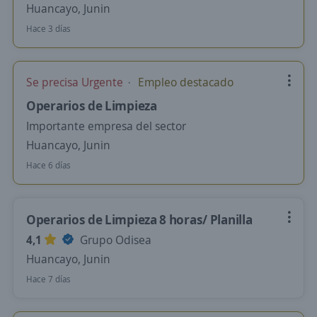
Huancayo, Junin
Hace 3 días
Se precisa Urgente
Empleo destacado
Operarios de Limpieza
Importante empresa del sector
Huancayo, Junin
Hace 6 días
Operarios de Limpieza 8 horas/ Planilla
4,1
Grupo Odisea
Huancayo, Junin
Hace 7 días