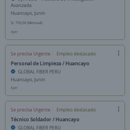
Avanzada
Huancayo, Junin
S/. 750,00 (Mensual)
Ayer
Se precisa Urgente
Empleo destacado
Personal de Limpieza / Huancayo
GLOBAL FIBER PERU
Huancayo, Junin
Ayer
Se precisa Urgente
Empleo destacado
Técnico Soldador / Huancayo
GLOBAL FIBER PERU