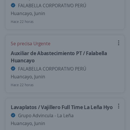
FALABELLA CORPORATIVO PERÚ
Huancayo, Junin
Hace 22 horas
Se precisa Urgente
Auxiliar de Abastecimiento PT / Falabella
Huancayo
FALABELLA CORPORATIVO PERÚ
Huancayo, Junin
Hace 22 horas
Lavaplatos / Vajillero Full Time La Leña Hyo
Grupo Advincula - La Leña
Huancayo, Junin