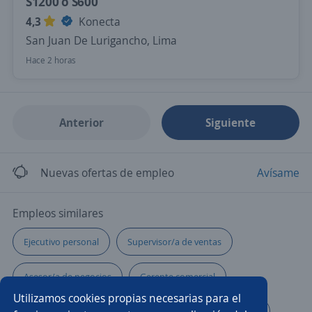
S1200 o S600
4,3
Konecta
San Juan De Lurigancho, Lima
Hace 2 horas
Anterior
Siguiente
Nuevas ofertas de empleo
Avísame
Empleos similares
Ejecutivo personal
Supervisor/a de ventas
Asesor/a de negocios
Gerente comercial
Utilizamos cookies propias necesarias para el
Asesor/a de servicio
Asesor/a comercial de libranza