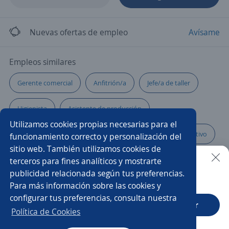
Nuevas ofertas de empleo
Avísame
Empleos similares
Gerente comercial
Anfitrión/a
Jefe/a de taller
Higienista
Asistente de producción
Utilizamos cookies propias necesarias para el
Ejecutivo/a de atención al cliente
Gerente administrativo
funcionamiento correcto y personalización del
sitio web. También utilizamos cookies de
Supervisor/a eléctrico
Jefe/a de logística
terceros para fines analíticos y mostrarte
publicidad relacionada según tus preferencias.
Buscar es más fácil en la app
Para más información sobre las cookies y
Supervisor/a de mantenimiento
Coordinador/a
configurar tus preferencias, consulta nuestra
CT App
Abrir
Supervisor/a mecánico
Ejecutivo/a de negocios
Política de Cookies