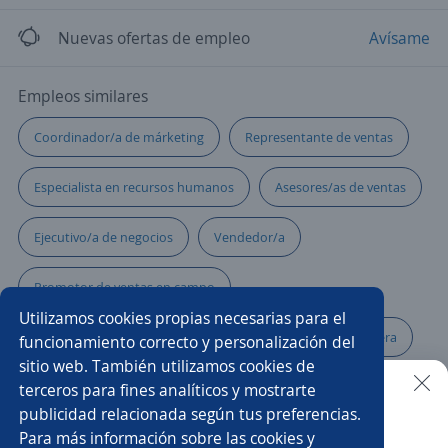
Nuevas ofertas de empleo
Avísame
Empleos similares
Coordinador/a de márketing
Representante de ventas
Especialista en recursos humanos
Asesores/as de ventas
Ejecutivo/a de negocios
Vendedor/a
Promotor de ventas en campo
Utilizamos cookies propias necesarias para el
Promotor ejecutivo cuentas pyme
Vendedora ferretera
funcionamiento correcto y personalización del
sitio web. También utilizamos cookies de
Asesor/a comercial freelance
terceros para fines analíticos y mostrarte
publicidad relacionada según tus preferencias.
Buscar es más fácil en la app
Para más información sobre las cookies y
Promotor/a asesor de créditos
Promotor/a de crédito