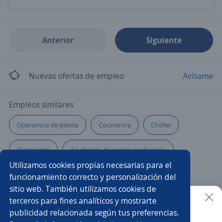
Anterior
Siguiente
Nuevas ofertas de empleo
Avísame
Empleos similares
Operario/a de planta
Cocinero/a
Chófer
Practicante
Ayudantes de cocina producción
Utilizamos cookies propias necesarias para el
Operador/a
Soldador/a
funcionamiento correcto y personalización del
sitio web. También utilizamos cookies de
Auxiliar contable y administrativo
Especialistas
terceros para fines analíticos y mostrarte
publicidad relacionada según tus preferencias.
Buscar es más fácil en la app