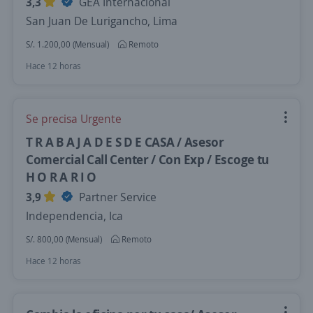
3,3
GEA Internacional
San Juan De Lurigancho, Lima
S/. 1.200,00 (Mensual)
Remoto
Hace 12 horas
Se precisa Urgente
T R A B A J A D E S D E CASA / Asesor
Comercial Call Center / Con Exp / Escoge tu
H O R A R I O
3,9
Partner Service
Independencia, Ica
S/. 800,00 (Mensual)
Remoto
Hace 12 horas