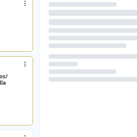
os/
lla