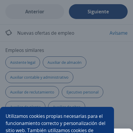
Anterior
Siguiente
Nuevas ofertas de empleo
Avísame
Empleos similares
Asistente legal
Auxiliar de almacén
Auxiliar contable y administrativo
Auxiliar de reclutamiento
Ejecutivo personal
Auxiliar de planta
Auxiliar de obra
Utilizamos cookies propias necesarias para el
Auxiliar de almacén montacarguista
funcionamiento correcto y personalización del
sitio web. También utilizamos cookies de