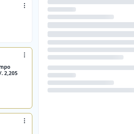
ampo
. 2,205