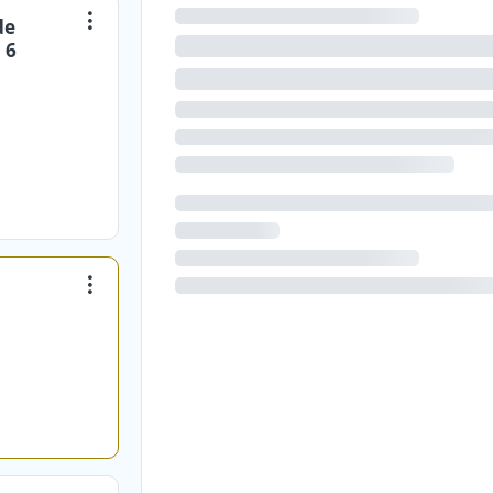
de
 6