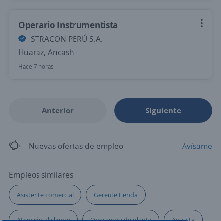
Operario Instrumentista
STRACON PERÚ S.A.
Huaraz, Ancash
Hace 7 horas
Anterior
Siguiente
Nuevas ofertas de empleo
Avísame
Empleos similares
Asistente comercial
Gerente tienda
Atención al cliente
Operario/a de planta
Analista