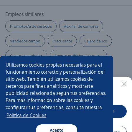
Empleos similares
Promotor/a de servicios
Auxiliar de compras
Vendedor campo
Practicante
Cajero banco
Cajero/a vendedor
Agente profesional seguros
Utilizamos cookies propias necesarias para el
Cajero multifuncional
Ejecutivo personal
funcionamiento correcto y personalización del
sitio web. También utilizamos cookies de
Promotor/a mercaderista
terceros para fines analíticos y mostrarte
publicidad relacionada según tus preferencias.
Buscar es más fácil en la app
Para más información sobre las cookies y
Ejecutivo/a de atención al cliente
Ejecutivo/a
configurar tus preferencias, consulta nuestra
CT App
Abrir
Promotor de ventas en tiendas de autoservicio
Política de Cookies
Asesora de ventas
Asesor/a educativo
Acepto