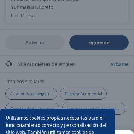
Yurimaguas, Loreto
Hace 10 horas
Anterior
Siguiente
Nuevas ofertas de empleo
Avísame
Empleos similares
Asistente/a de negocios
Ejecutivo/a comercial
Coordinador/a de ventas
Asesor/a comercial de libranza
Utilizamos cookies propias necesarias para el
Practicante
Promotor/a de tecnología
funcionamiento correcto y personalización del
sitio web. También utilizamos cookies de