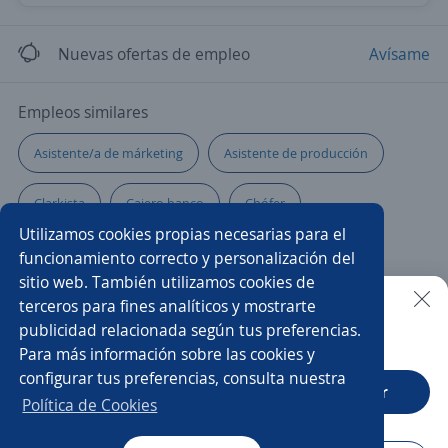
Nuevas ofertas de empleo
Avísame
Empleos similares
Asistente/a de márketing
Asistente de producción
Clarkista
Cajero banco
Chófer
Utilizamos cookies propias necesarias para el
Asistente/a de negocios
Coordinador/a
funcionamiento correcto y personalización del
sitio web. También utilizamos cookies de
Vendedor/a
Chófer de reparto
terceros para fines analíticos y mostrarte
publicidad relacionada según tus preferencias.
Buscar es más fácil en la app
Para más información sobre las cookies y
Gerente de seguridad patrimonial
Back office
configurar tus preferencias, consulta nuestra
CT App
Abrir
Promotor de ventas comisionista
Asistente comercial
Política de Cookies