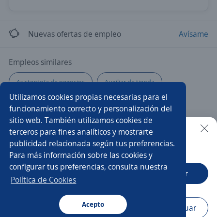
Nuevas ofertas de empleo
Avísame
Empleos similares
Asistente/a de negocios
Auxiliar de tienda
Utilizamos cookies propias necesarias para el
Operario/a de planta
Asesor/a de negocios
funcionamiento correcto y personalización del
sitio web. También utilizamos cookies de
Auxiliar
Auxiliar de almacén
Teleoperador/a
terceros para fines analíticos y mostrarte
publicidad relacionada según tus preferencias.
Buscar es más fácil en la app
Para más información sobre las cookies y
Practicante
Técnico/a en farmacia
configurar tus preferencias, consulta nuestra
CT App
Abrir
Vendedor campo
Clarkista
Ejecutivo/a telefónico
Política de Cookies
Asesor/a servicio al cliente
Producción
Estibador/a
Acepto
Navegador
Continuar