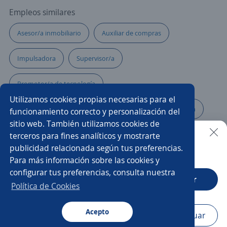
Empleos similares
Asesor/a inmobiliario
Auxiliar de compras
Impulsadora
Supervisor/a
Promotor/a de tecnología
Utilizamos cookies propias necesarias para el
Asesor/a comercial punto de venta
Promotor de ruta
funcionamiento correcto y personalización del
sitio web. También utilizamos cookies de
Promotor/a eventual
Promotor/a de campo
terceros para fines analíticos y mostrarte
publicidad relacionada según tus preferencias.
Buscar es más fácil en la app
Para más información sobre las cookies y
Atención al cliente
Asistente de ventas
configurar tus preferencias, consulta nuestra
CT App
Abrir
Representante de ventas
Asesor/a comercial
Política de Cookies
Promotor/a mercaderista
Coordinador/a de ventas
Acepto
Navegador
Continuar