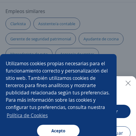
Empleos similares
Clarkista
Asistente/a contable
Gerente de seguridad patrimonial
Ayudante de cocina
Mercaderista de ruta
Asesor/a de ventas
Utilizamos cookies propias necesarias para el
Auxiliar operativo
Asistente/a de negocios
funcionamiento correcto y personalización del
sitio web. También utilizamos cookies de
Asistente
Auxiliar contable
terceros para fines analíticos y mostrarte
publicidad relacionada según tus preferencias.
Buscar es más fácil en la app
Para más información sobre las cookies y
Promotor/a asesor de venta
Multifuncionales
configurar tus preferencias, consulta nuestra
CT App
Abrir
Técnico/a de mantenimiento
Atención al cliente
Política de Cookies
Ejecutivo/a de atención al cliente
Acepto
Navegador
Continuar